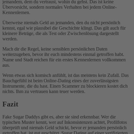
jemandem, dem du vertraust, wohin du gehst. Das ist keine
Übervorsicht, sondern normales Verhalten bei jedem Online-
Kennenlernen.
Überweise niemals Geld an jemanden, den du nicht persönlich
kennst, egal wie plausibel die Geschichte klingt. Das gilt auch für
kleinere Beträge, die als Test oder Zwischenlösung dargestellt
werden.
Mach dir die Regel, keine sensiblen persönlichen Daten
weiterzugeben, bevor ihr euch mindestens einmal getroffen habt.
Name und Stadt reichen für ein erstes Kennenlernen vollkommen
aus.
Wenn etwas sich komisch anfühlt, ist das meistens kein Zufall. Das
Bauchgefühl ist beim Online-Dating eines der zuverlässigsten
Instrumente, die du hast. Einen Scammer zu blockieren kostet dich
nichts. Ihm zu vertrauen kann teuer werden.
Fazit
Fake Sugar Daddys gibt es, aber sie sind erkennbar. Wer die
typischen Muster kennt, wer auf Inkonsistenzen achtet, Profilfotos
überprüft und niemals Geld schickt, bevor er jemanden persönlich
getroffen hat, ist gut geschützt. Sugar Dating auf einer verifizierten